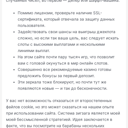
случайных чисел, во первом — дилер или шаффл-машина.
Помимо лицензии, проверьте наличие SSL-
сертификата, который отвечала за защиту данных
пользователя.
Задействовать свои шансы на выигрыш джекпота
сложно, но если так ваша цель, вас следует искать
слоты с высокими выплатами и несколькими
линиями выплат.
На этом сайте почти пару тысяч игр, что позволит
вам с головой окунуться в мир онлайн слотов.
Совершенно все рекомендуемые казино готовы
предложить бонусы за первый депозит.
Эти зеркала тоже блокируют, но почти тут же
появляются новые — и так до бесконечности.
У вас нет возможность отказаться от второстепенных
файлов cookie, но это может сказаться на нашем опыте
при использовании сайта. Система зигзага является моей
моей бессмысленной стратегией. Идея заключается в
факте, что вы посмотрите на барабаны нескольких