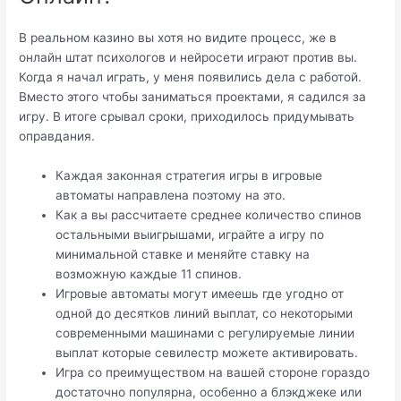
В реальном казино вы хотя но видите процесс, же в
онлайн штат психологов и нейросети играют против вы.
Когда я начал играть, у меня появились дела с работой.
Вместо этого чтобы заниматься проектами, я садился за
игру. В итоге срывал сроки, приходилось придумывать
оправдания.
Каждая законная стратегия игры в игровые
автоматы направлена поэтому на это.
Как а вы рассчитаете среднее количество спинов
остальными выигрышами, играйте а игру по
минимальной ставке и меняйте ставку на
возможную каждые 11 спинов.
Игровые автоматы могут имеешь где угодно от
одной до десятков линий выплат, со некоторыми
современными машинами с регулируемые линии
выплат которые севилестр можете активировать.
Игра со преимуществом на вашей стороне гораздо
достаточно популярна, особенно а блэкджеке или