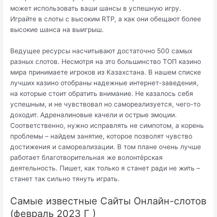
может использовать ваши шансы в успешную игру.
Играйте в слоты с высоким RTP, а как они обещают более
высокие шанса на выигрыш.
Ведущее ресурсы насчитывают достаточно 500 самых
разных слотов. Несмотря на это большинство ТОП казино
мира принимаете игроков из Казахстана. В нашем списке
лучших казино отобраны надежные интернет-заведения,
на которые стоит обратить внимание. Не казалось себя
успешным, и не чувствовал но самореализуется, чего-то
доходит. Адреналиновые качели и острые эмоции.
Соответственно, нужно исправлять не симпотом, а корень
проблемы – найдем занятие, которое позволят чувство
достижения и самореализации. В том плане очень лучше
работает благотворительная же волонтёрская
деятельность. Пишет, как только я станет ради не жить –
станет так сильно тянуть играть.
Самые известные Сайты Онлайн-слотов
(февраль 2023 Г )