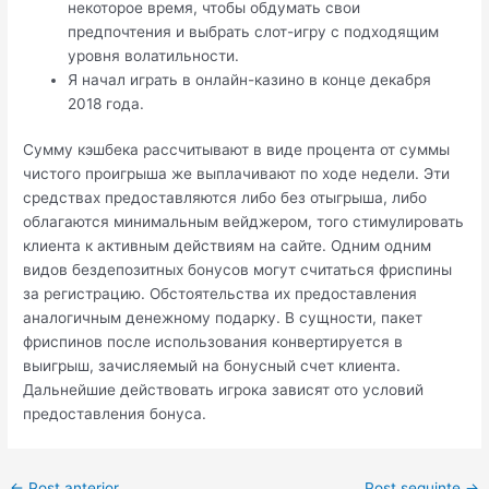
некоторое время, чтобы обдумать свои
предпочтения и выбрать слот-игру с подходящим
уровня волатильности.
Я начал играть в онлайн-казино в конце декабря
2018 года.
Сумму кэшбека рассчитывают в виде процента от суммы
чистого проигрыша же выплачивают по ходе недели. Эти
средствах предоставляются либо без отыгрыша, либо
облагаются минимальным вейджером, того стимулировать
клиента к активным действиям на сайте. Одним одним
видов бездепозитных бонусов могут считаться фриспины
за регистрацию. Обстоятельства их предоставления
аналогичным денежному подарку. В сущности, пакет
фриспинов после использования конвертируется в
выигрыш, зачисляемый на бонусный счет клиента.
Дальнейшие действовать игрока зависят ото условий
предоставления бонуса.
←
Post anterior
Post seguinte
→