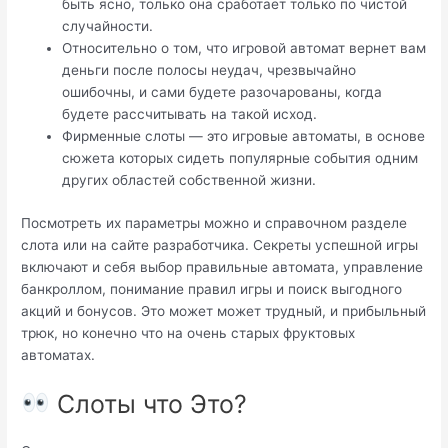
быть ясно, только она сработает только по чистой
случайности.
Относительно о том, что игровой автомат вернет вам
деньги после полосы неудач, чрезвычайно
ошибочны, и сами будете разочарованы, когда
будете рассчитывать на такой исход.
Фирменные слоты — это игровые автоматы, в основе
сюжета которых сидеть популярные события одним
других областей собственной жизни.
Посмотреть их параметры можно и справочном разделе
слота или на сайте разработчика. Секреты успешной игры
включают и себя выбор правильные автомата, управление
банкроллом, понимание правил игры и поиск выгодного
акций и бонусов. Это может может трудный, и прибыльный
трюк, но конечно что на очень старых фруктовых
автоматах.
Слоты что Это?