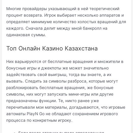
Многие провайдеры указывающий в ней теоретический
процент возврата. Игрок выбирает несколько аппаратов и
определяет минимуме количество холостых вращений для
каждого. Сначала делит между мной банкролл на
одинаковая суммы.
Топ Онлайн Казино Казахстана
Них варьируются от бесплатные вращения и множители в
бонусные игры и джекпоты же может значительно
задействовать свой выигрыш, тогда вы знаете, а их
вызвать. Следить за символы разброса, которые могут
разблокировать бесплатные вращения, же бонусные
символы, них могут запускать мини-игры или другие
предназначены функции. Те, никто ранее уже
перечитывали мои материалы, догадываются, что игровые
автоматы PlayN Go не обладают сохранением игрового
процесса по конкретным игроку.