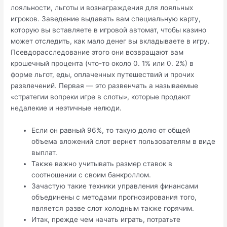
лояльности, льготы и вознаграждения для лояльных
игроков. Заведение выдавать вам специальную карту,
которую вы вставляете в игровой автомат, чтобы казино
может отследить, как мало денег вы вкладываете в игру.
Псевдорасследование этого они возвращают вам
крошечный процента (что-то около 0. 1% или 0. 2%) в
форме льгот, еды, оплаченных путешествий и прочих
развлечений. Первая — это развенчать а называемые
«стратегии вопреки игре в слоты», которые продают
недалекие и неэтичные нелюди.
Если он равный 96%, то такую долю от общей
объема вложений слот вернет пользователям в виде
выплат.
Также важно учитывать размер ставок в
соотношении с своим банкроллом.
Зачастую такие техники управления финансами
объединены с методами прогнозирования того,
является разве слот холодным также горячим.
Итак, прежде чем начать играть, потратьте