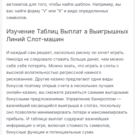
автоматов для того, чтобы найти шаблон. Например, вы
вас найти форму “V” или “X” и виде определенных
символов.
Изучение Таблиц Выплат а Выигрышных
Линий Слот-машин
И каждый сам решает, насколько рискну он хочет играть.
Никогда не следовало ставить больше денег, чем можно
себе себе потерять. Можно знать, что играть в слоты с
высокой волатильностью регрессной намного
рискованнее. Другие казино предлагают одни виды
бонусов поэтому открыв счета в нескольких лучших
онлайн-казино, вы сможете разжиться самыми выгодными
бонусными предложениями. Управление банкроллом —
важнейший касающийся выигрыша в слотах, поскольку
оно позволяли минимизировать потери и максимизировать
прибыль. И таблице выплат содержат важнейшая
информация о игре, включая стоимость символов,
бонусные функции и потенциальные сумм.