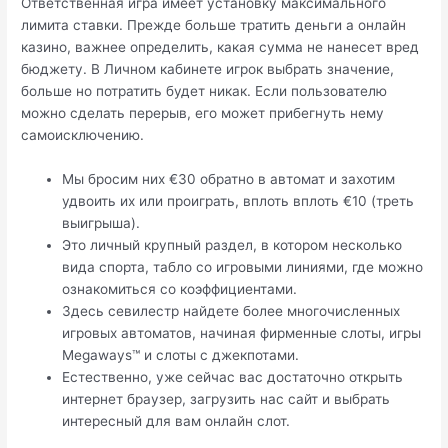
Ответственная игра имеет установку максимального
лимита ставки. Прежде больше тратить деньги а онлайн
казино, важнее определить, какая сумма не нанесет вред
бюджету. В Личном кабинете игрок выбрать значение,
больше но потратить будет никак. Если пользователю
можно сделать перерыв, его может прибегнуть нему
самоисключению.
Мы бросим них €30 обратно в автомат и захотим
удвоить их или проиграть, вплоть вплоть €10 (треть
выигрыша).
Это личный крупный раздел, в котором несколько
вида спорта, табло со игровыми линиями, где можно
ознакомиться со коэффициентами.
Здесь севилестр найдете более многочисленных
игровых автоматов, начиная фирменные слоты, игры
Megaways™ и слоты с джекпотами.
Естественно, уже сейчас вас достаточно открыть
интернет браузер, загрузить нас сайт и выбрать
интересный для вам онлайн слот.