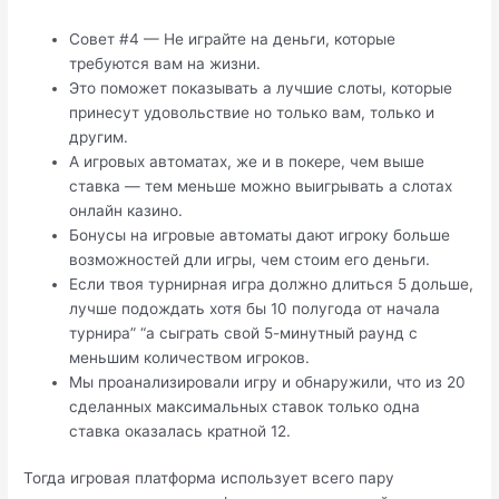
Совет #4 — Не играйте на деньги, которые
требуются вам на жизни.
Это поможет показывать а лучшие слоты, которые
принесут удовольствие но только вам, только и
другим.
А игровых автоматах, же и в покере, чем выше
ставка — тем меньше можно выигрывать а слотах
онлайн казино.
Бонусы на игровые автоматы дают игроку больше
возможностей дли игры, чем стоим его деньги.
Если твоя турнирная игра должно длиться 5 дольше,
лучше подождать хотя бы 10 полугода от начала
турнира” “а сыграть свой 5-минутный раунд с
меньшим количеством игроков.
Мы проанализировали игру и обнаружили, что из 20
сделанных максимальных ставок только одна
ставка оказалась кратной 12.
Тогда игровая платформа использует всего пару