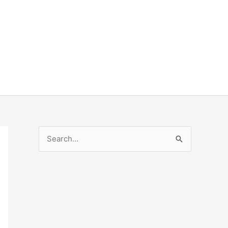
P
e
s
q
u
i