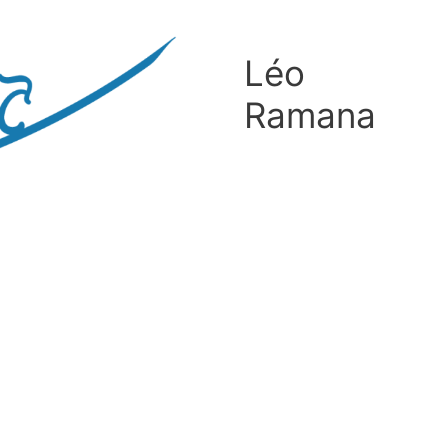
Léo
Ramana