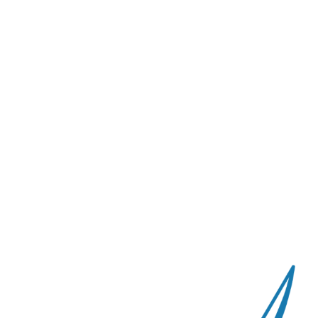
Ir
para
o
conteúdo