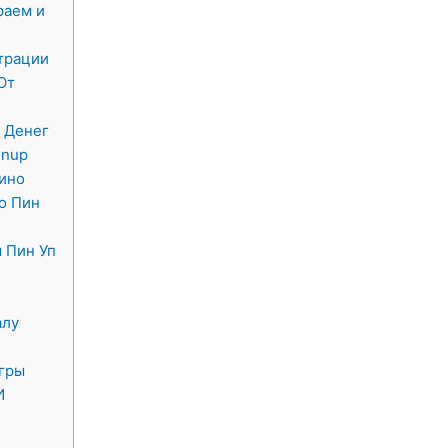
раем и
трации
От
 Денег
inup
зино
о Пин
 Пин Уп
алу
гры
И