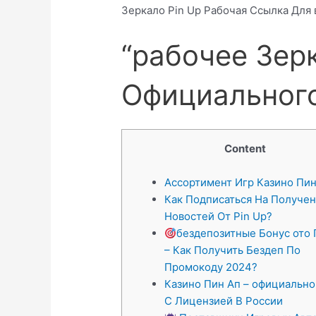
Зеркало Pin Up Рабочая Ссылка Для 
“рабочее Зер
Официальног
Content
Ассортимент Игр Казино Пи
Как Подписаться На Получе
Новостей От Pin Up?
бездепозитные Бонус ото 
– Как Получить Бездеп По
Промокоду 2024?
Казино Пин Ап – официально
С Лицензией В России