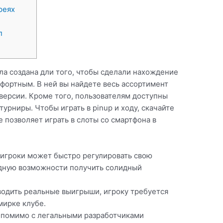
реях
п
ла создана дли того, чтобы сделали нахождение
фортным. В ней вы найдете весь ассортимент
 версии. Кроме того, пользователям доступны
урниры. Чтобы играть в pinup и ходу, скачайте
позволяет играть в слоты со смартфона в
 игроки может быстро регулировать свою
одную возможности получить солидный
ыводить реальные выигрыши, игроку требуется
мирке клубе.
 помимо с легальными разработчиками