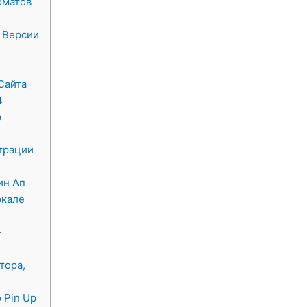
оматов
 Версии
Сайта
4
p
трации
ин Ап
ркале
–
тора,
 Pin Up