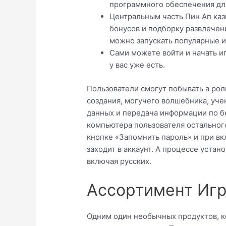
программного обеспечения дли
Центральным часть Пин Ап каз
бонусов и подборку развлечен
можно запускать популярные и
Сами можете войти и начать иг
у вас уже есть.
Пользователи смогут побывать а рол
создания, могучего волшебника, уч
данных и передача информации по б
компьютера пользователя остального
кнопке «Запомнить пароль» и при вк
заходит в аккаунт. А процессе уста
включая русских.
Ассортимент Игр
Одним один необычных продуктов, к