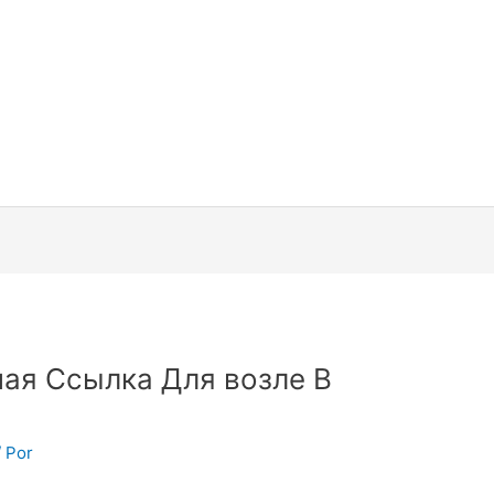
чая Ссылка Для возле В
 Por