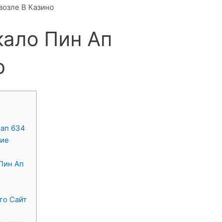
возле В Казино
кало Пин Ап
о
нап 634
ние
Пин Ап
го Сайт