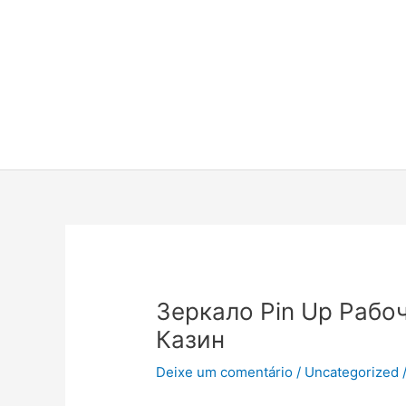
Зеркало Pin Up Рабо
Казин
Deixe um comentário
/
Uncategorized
/