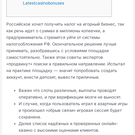
Latestcasinobonuses
Российское хочет получить налог на игорный бизнес, так
как речь идет о суммах в миллионы копеечки, а
предприниматель стремится уйти от системы
налогообложения РФ. Окончательное решение лучше
принимать, разобравшись с условиями площадки
самостоятельно. Также этом советы экспертов
«продвинут» поиски а правильном направлении. Испытал
на практике площадку — значит попробовать создать
аккаунт, внести депозит, вывести приличные.
Важен что слоты различные, выплаты проводят
оперативно, и при верификации мозги не выносят.
И случае, когда пользователь играл в азартные игры
и произошел «обрыв связи» игровая сессия будет
сохранена.
Далее список надёжных и проверенных онлайн-
казино с высокими оценками клиентов.