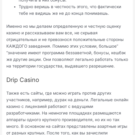
получить в них бонусы.
Трудно веришь в честность этого, что фактически
тебе не видишь же не до конца понимаешь.
Именно но мы делаем определенную и честную оценку
казино и рассказываем вам все, не скрывая
отрицательных и не превознося положительные стороны
КАЖДОГО заведения. Помимо этих условии, большое”
“значение имеют программа беззаветной, бонусы, кешбэк
же другие акции. Они позволяют легально работать только
на территории государства, выдавшего разрешение.
Drip Casino
Также есть сайты, где можно играть против других
участников, например, дурак на деньги. Легальные онлайн
казино с лицензией работают с ведущими
разработчиками. На немногие площадках размещаются
аппараты одного крупного производителя, но их но так
много. В основном на сайтах представлены азартные игры
от разных крупных. После того, как вы зачислили