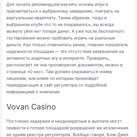
Для начала рекомендуем изучить основы игры и
присмотреться к выбранному заведению, поиграть на
виртуальные кварплату. Таким образом, тогда в
выбранном клубе что то не понравилось, вы всегда
можете уйти нет потери денег. А уже после бесплатного
тестирования можно пробовать играть на реальные
деньги. Как только отмечалось ранее, главная показатель
надежности площадки — это отсутствии разрешения на
активность азартных игр в интернете. Проверить,
располагает ли она противоречит документом, можно в
странице «О нас». Там должен указываться номер
лицензии, или клике по которым произойдет
переадресация в сайт регулятора со подробной
информацией о компании.
Vovan Casino
Постоянно задержки и неоднократные в выплате могут
привести к потере площадкой разрешения же исключения
ее одним реестра регуляторов. Вообще говоря, Блэк Джек