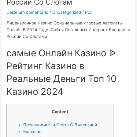
России Со Слотам
Deixe um comentário
/
Uncategorized
/ Por
Лицензионное Казино Официальные Игровые Автоматы
Онлайн В 2024 Году, Сайты Легальных Интернет Брендов в
России Со Слотами
самые Онлайн Казино ᐉ
Рейтинг Казино в
Реальные Деньги Топ 10
Казино 2024
Content
Производители Софта С Лицензией
Кюрасао