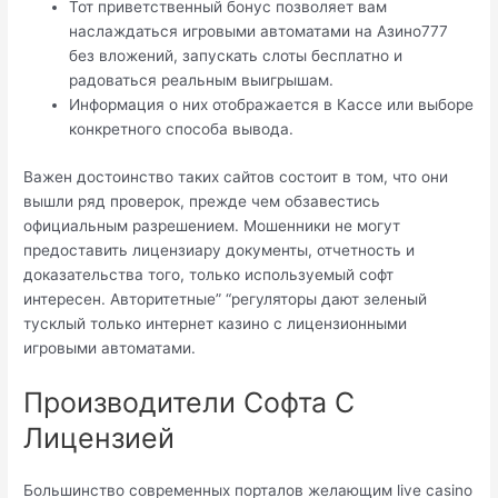
Тот приветственный бонус позволяет вам
наслаждаться игровыми автоматами на Азино777
без вложений, запускать слоты бесплатно и
радоваться реальным выигрышам.
Информация о них отображается в Кассе или выборе
конкретного способа вывода.
Важен достоинство таких сайтов состоит в том, что они
вышли ряд проверок, прежде чем обзавестись
официальным разрешением. Мошенники не могут
предоставить лицензиару документы, отчетность и
доказательства того, только используемый софт
интересен. Авторитетные” “регуляторы дают зеленый
тусклый только интернет казино с лицензионными
игровыми автоматами.
Производители Софта С
Лицензией
Большинство современных порталов желающим live casino