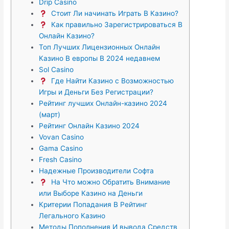
Drip Casino
Стоит Ли начинать Играть В Казино?
Как правильно Зарегистрироваться В
Онлайн Казино?
Топ Лучших Лицензионных Онлайн
Казино В европы В 2024 недавнем
Sol Casino
Где Найти Казино с Возможностью
Игры и Деньги Без Регистрации?
Рейтинг лучших Онлайн-казино 2024
(март)
Рейтинг Онлайн Казино 2024
Vovan Casino
Gama Casino
Fresh Casino
Надежные Производители Софта
На Что можно Обратить Внимание
или Выборе Казино на Деньги
Критерии Попадания В Рейтинг
Легального Казино
Методы Пополнения И вывода Средств