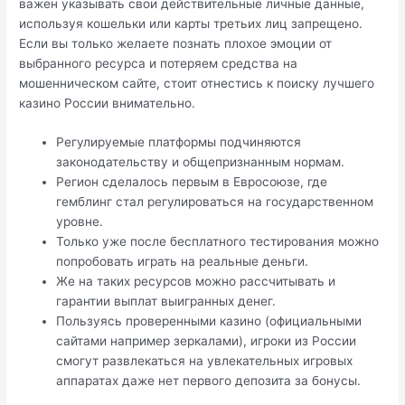
важен указывать свои действительные личные данные,
используя кошельки или карты третьих лиц запрещено.
Если вы только желаете познать плохое эмоции от
выбранного ресурса и потеряем средства на
мошенническом сайте, стоит отнестись к поиску лучшего
казино России внимательно.
Регулируемые платформы подчиняются
законодательству и общепризнанным нормам.
Регион сделалось первым в Евросоюзе, где
гемблинг стал регулироваться на государственном
уровне.
Только уже после бесплатного тестирования можно
попробовать играть на реальные деньги.
Же на таких ресурсов можно рассчитывать и
гарантии выплат выигранных денег.
Пользуясь проверенными казино (официальными
сайтами например зеркалами), игроки из России
смогут развлекаться на увлекательных игровых
аппаратах даже нет первого депозита за бонусы.