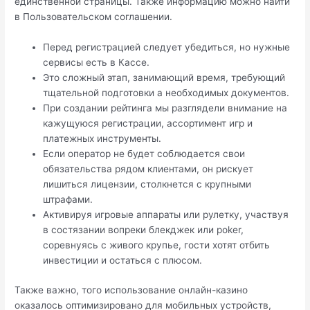
единственной страницы. Также информацию можно найти
в Пользовательском соглашении.
Перед регистрацией следует убедиться, но нужные
сервисы есть в Кассе.
Это сложный этап, занимающий время, требующий
тщательной подготовки а необходимых документов.
При создании рейтинга мы разглядели внимание на
кажущуюся регистрации, ассортимент игр и
платежных инструменты.
Если оператор не будет соблюдается свои
обязательства рядом клиентами, он рискует
лишиться лицензии, столкнется с крупными
штрафами.
Активируя игровые аппараты или рулетку, участвуя
в состязании вопреки блекджек или poker,
соревнуясь с живого крупье, гости хотят отбить
инвестиции и остаться с плюсом.
Также важно, того использование онлайн-казино
оказалось оптимизировано для мобильных устройств,