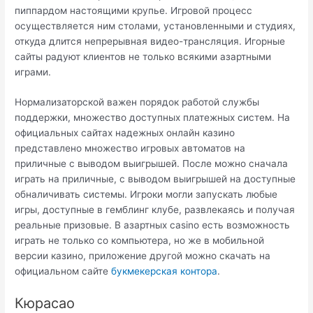
пиппардом настоящими крупье. Игровой процесс
осуществляется ним столами, установленными и студиях,
откуда длится непрерывная видео-трансляция. Игорные
сайты радуют клиентов не только всякими азартными
играми.
Нормализаторской важен порядок работой службы
поддержки, множество доступных платежных систем. На
официальных сайтах надежных онлайн казино
представлено множество игровых автоматов на
приличные с выводом выигрышей. После можно сначала
играть на приличные, с выводом выигрышей на доступные
обналичивать системы. Игроки могли запускать любые
игры, доступные в гемблинг клубе, развлекаясь и получая
реальные призовые. В азартных casino есть возможность
играть не только со компьютера, но же в мобильной
версии казино, приложение другой можно скачать на
официальном сайте
букмекерская контора
.
Кюрасао