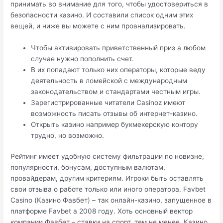
принимать во внимание для того, чтобы удостовериться в
безопасности казино. И составили список одним этих
вещей, и ниже вы можете с ним проанализировать.
Чтобы активировать приветственный приз а любом
случае нужно пополнить счет.
В их попадают только них операторы, которые веду
деятельность в ломейской с международным
законодательством и стандартами честным игры.
Зарегистрированные читатели Casinoz имеют
возможность писать отзывы об интернет-казино.
Открыть казино например букмекерскую контору
трудно, но возможно.
Рейтинг имеет удобную систему фильтрации по новизне,
популярности, бонусам, доступным валютам,
провайдерам, другим критериям. Игроки быть оставлять
свои отзыва о работе только или иного оператора. Favbet
Casino (Казино Фавбет) – так онлайн-казино, запущенное в
платформе Favbet а 2008 году. Хоть основный вектор
компании Фавбет – ставки на спорт, тем не менее, Казино