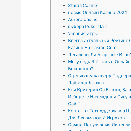
Starda Casino
новые Онлайн Казино 2024
Aurora Casino
выбора Pokerstars
Условия Игры
Всегда актуальный Рейтинг 
Казино На Casino Com
Легальны Ли Азартные Игры
Могу ведь Я Играть в Онлай
Бесплатно?
Оцениваем карьеру Поддер
Лайв-чат Казино
Кои Критерии Са Важни, За 
Изберете Надежден и Сигур
Сайт?
Контакты Техподдержки а Ц
Для Лудоманов И Игроков
Самые Популярные Лицензи