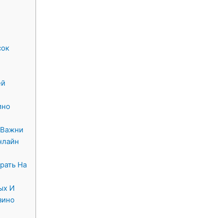
сок
ей
инo
 Важни
нлайн
рать На
ых И
зино