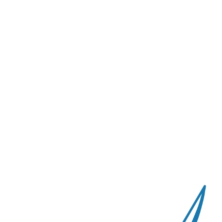
Ir
para
o
conteúdo