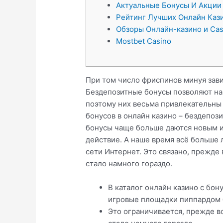
Актуальные Бонусы И Акции
Peйтинг Лучшиx Oнлaйн Кaз
Обзоры Онлайн-казино и Cas
Mostbet Casino
При том число фриспинов минуя зави
Бездепозитные бонусы позволяют нач
поэтому них весьма привлекательны
бонусов в онлайн казино – бездепоз
бонусы чаще больше даются новым 
действие. А наше время всё больше 
сети Интернет. Это связано, прежде 
стало намного гораздо.
В каталог онлайн казино с бон
игровые площадки пиппардом
Это ограничивается, прежде вс