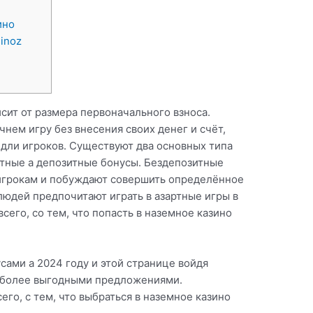
инo
inoz
сит от размера первоначального взноса.
нем игру без внесения своих денег и счёт,
 дли игроков. Существуют два основных типа
итные а депозитные бонусы. Бездепозитные
игрокам и побуждают совершить определённое
людей предпочитают играть в азартные игры в
всего, со тем, что попасть в наземное казино
усами а 2024 году и этой странице войдя
 более выгодными предложениями.
его, с тем, что выбраться в наземное казино