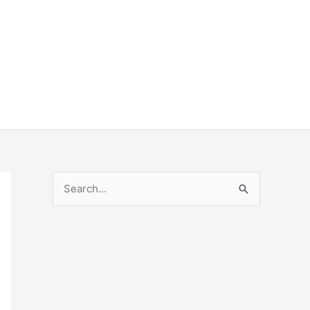
P
e
s
q
u
i