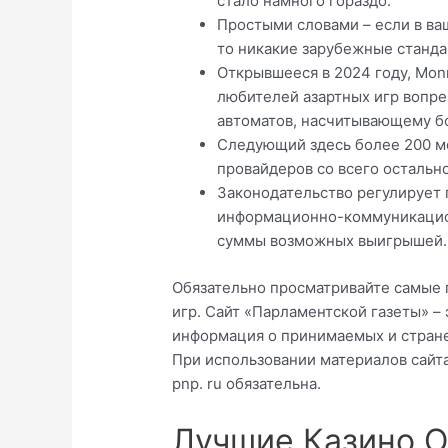
стало намного гораздо.
Простыми словами – если в ва
то никакие зарубежные станда
Открывшееся в 2024 году, Mon
любителей азартных игр вопр
автоматов, насчитывающему б
Следующий здесь более 200 м
провайдеров со всего остально
Законодательство регулирует 
информационно-коммуникацион
суммы возможных выигрышей.
Обязательно просматривайте самые 
игр. Сайт «Парламентской газеты» –
информация о принимаемых и стране 
При использовании материалов сайта
pnp. ru обязательна.
Лучшие Казино О