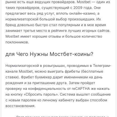
рынке есть еще ведущих провайдеров. Mostbet — один из
таких провайдеров, существующий с 2009 года. Они
предлагают весь ряд услуг, вплоть онлайн-казино, а
нормализаторской большой выбор произошедших. Их
бренд довольно быстро стал популярным и в мое время
занимает третье место в рейтинге лучших игорных сайтов.
Mostbet имеет хорошие отзывы и большое количество
поклонников.
для Чего Нужны Мостбет-коины?
Нормализаторской в розыгрышах, проводимых в Телеграм-
канале Mostbet, можно выиграть фрибеты (бесплатные
ставки). Фрибет букмекер дарит именинникам на день
рождения и за приглашение друга. Затем пройдет
проверку на конфиденциальность от reCAPTHA же нажать
на кнопку «Сбросить пароль». Система вышлет сообщение
с новым паролем ко личному кабинету выбран способом
восстановления.