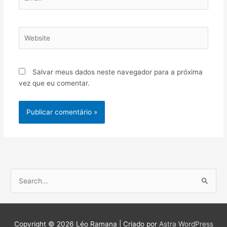
Website
Salvar meus dados neste navegador para a próxima
vez que eu comentar.
P
e
s
Copyright © 2026
Léo Ramana
| Criado por
Astra WordPress
q