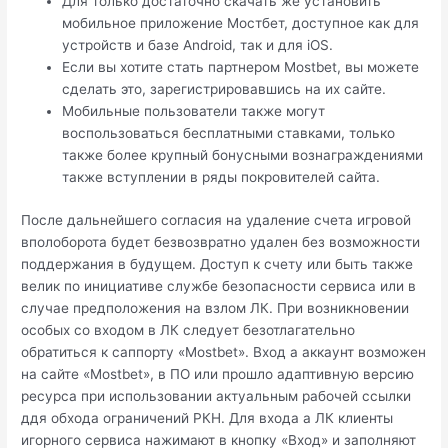
Для только достаточно скачать же установить
мобильное приложение Мостбет, доступное как для
устройств и базе Android, так и для iOS.
Если вы хотите стать партнером Mostbet, вы можете
сделать это, зарегистрировавшись на их сайте.
Мобильные пользователи также могут
воспользоваться бесплатными ставками, только
также более крупный бонусными вознаграждениями
также вступлении в ряды покровителей сайта.
После дальнейшего согласия на удаление счета игровой
вполоборота будет безвозвратно удален без возможности
поддержания в будущем. Доступ к счету или быть также
велик по инициативе службе безопасности сервиса или в
случае предположения на взлом ЛК. При возникновении
особых со входом в ЛК следует безотлагательно
обратиться к саппорту «Mostbet». Вход а аккаунт возможен
на сайте «Mostbet», в ПО или прошло адаптивную версию
ресурса при использовании актуальным рабочей ссылки
ддя обхода ограничений РКН. Для входа а ЛК клиенты
игорного сервиса нажимают в кнопку «Вход» и заполняют