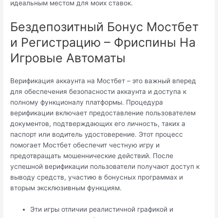
идеальным местом для моих ставок.
Бездепозитный Бонус Мостбет
и Регистрацию – Фриспины На
Игровые Автоматы
Верификация аккаунта на Мостбет – это важный вперед
для обеспечения безопасности аккаунта и доступа к
полному функционалу платформы. Процедура
верификации включает предоставление пользователем
документов, подтверждающих его личность, таких а
паспорт или водитель удостоверение. Этот процесс
помогает Мостбет обеспечит честную игру и
предотвращать мошеннические действий. После
успешной верификации пользователи получают доступ к
выводу средств, участию в бонусных программах и
вторым эксклюзивным функциям.
Эти игры отличии реалистичной графикой и