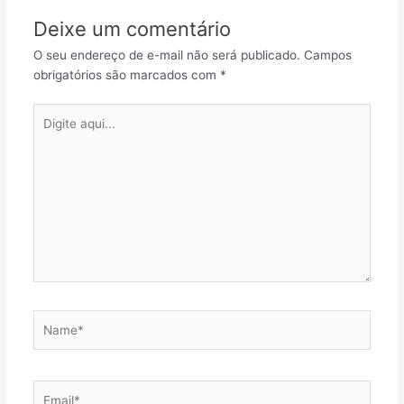
Deixe um comentário
O seu endereço de e-mail não será publicado.
Campos
obrigatórios são marcados com
*
Digite
aqui...
Name*
Email*