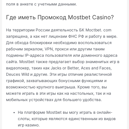
поля в анкете с учетными данными.
Где иметь Промокод Mostbet Casino?
На территории России деятельность БК Moctbet. com
запрещена, а как нет лицензии ФНС РФ и работу в мире.
Для обхода блокировки необходимо воспользоваться
рабочим зеркалом, VPN, прокси или другим таким
подмены IP-адреса пользователя или доменного адреса
сайта. Mostbet также предлагает выбор знаменитых игр в
видеопокер, таких как Jacks or Better, Aces and Faces,
Deuces Wild и другие. Эти игры отличие реалистичной
графикой, захватывающих бонусными функциями и
возможностью крупного выигрыша. Кроме того, вы
можете играть в эти игры как на настольных, так и на
мобильных устройствах для большего удобства.
На платформе Mostbet вы могу играть в онлайн-
слоты, которые являются единственным из видов
игр казино.