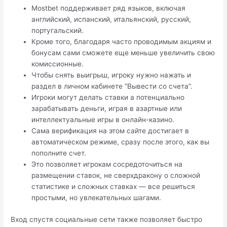
Mostbet поддерживает ряд языков, включая
английский, испанский, итальянский, русский,
португальский.
Кроме того, благодаря часто проводимым акциям и
бонусам сами сможете еще меньше увеличить свою
комиссионные.
Чтобы снять выигрыш, игроку нужно нажать и
раздел в личном кабинете “Вывести со счета”.
Игроки могут делать ставки а потенциально
зарабатывать деньги, играя в азартные или
интеллектуальные игры в онлайн-казино.
Сама верификация на этом сайте достигает в
автоматическом режиме, сразу после этого, как вы
пополните счет.
Это позволяет игрокам сосредоточиться на
размещении ставок, не сверхдракону о сложной
статистике и сложных ставках — все решиться
простыми, но увлекательных шагами.
Вход спустя социальные сети также позволяет быстро