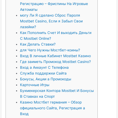
Регистрацию – Фриспины На Игровые
Автоматы
могу Ли Я сделано Сброс Пароля
Mostbet Casino, Если я Забыл Свои
лазейки?
Как Пополнить Счет И выходить Деньги
С Mostbet Online?
Как Делать Ставки?
для Чего Нужны Мостбет-коины?
Вход В личные Кабинет Mostbet Казино
Где заиметь Промокод Mostbet Casino?
Вход а Аккаунт С Телефона
Служба поддержки Сайта
Бонусы, Акции а Промокоды
Карточные Игры
Букмекерская Контора Mostbet И Бонусы
В Ставках на Спорт
Казино Мостбет германия – Обзор
официального Сайта, Регистрация а
Вход