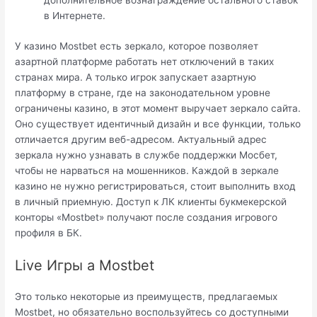
дополнительное вознаграждение остального ставок
в Интернете.
У казино Mostbet есть зеркало, которое позволяет
азартной платформе работать нет отключений в таких
странах мира. А только игрок запускает азартную
платформу в стране, где на законодательном уровне
ограничены казино, в этот момент выручает зеркало сайта.
Оно существует идентичный дизайн и все функции, только
отличается другим веб-адресом. Актуальный адрес
зеркала нужно узнавать в службе поддержки Мосбет,
чтобы не нарваться на мошенников. Каждой в зеркале
казино не нужно регистрироваться, стоит выполнить вход
в личный приемную. Доступ к ЛК клиенты букмекерской
конторы «Mostbet» получают после создания игрового
профиля в БК.
Live Игры а Mostbet
Это только некоторые из преимуществ, предлагаемых
Mostbet, но обязательно воспользуйтесь со доступными