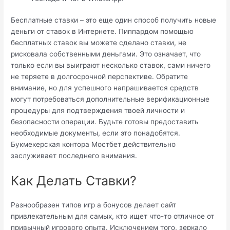
Бесплатные ставки – это еще один способ получить новые
деньги от ставок в Интернете. Пиппардом помощью
бесплатных ставок вы можете сделано ставки, не
рисковала собственными деньгами. Это означает, что
только если вы выиграют несколько ставок, сами ничего
не теряете в долгосрочной перспективе. Обратите
внимание, но для успешного напрашивается средств
могут потребоваться дополнительные верификационные
процедуры для подтверждения твоей личности и
безопасности операции. Будьте готовы предоставить
необходимые документы, если это понадобятся.
Букмекерская контора Мостбет действительно
заслуживает последнего внимания.
Как Делать Ставки?
Разнообразен типов игр а бонусов делает сайт
привлекательным для самых, кто ищет что-то отличное от
привычный игрового опыта. Исключением того, зеркало