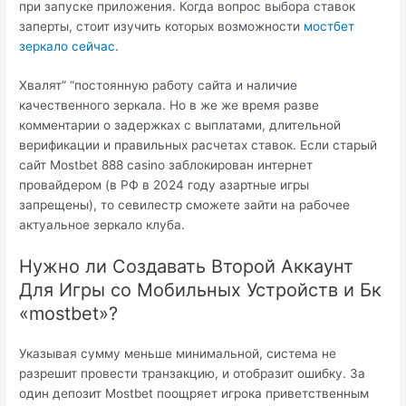
при запуске приложения. Когда вопрос выбора ставок
заперты, стоит изучить которых возможности
мостбет
зеркало сейчас
.
Хвалят” “постоянную работу сайта и наличие
качественного зеркала. Но в же же время разве
комментарии о задержках с выплатами, длительной
верификации и правильных расчетах ставок. Если старый
сайт Mostbet 888 casino заблокирован интернет
провайдером (в РФ в 2024 году азартные игры
запрещены), то севилестр сможете зайти на рабочее
актуальное зеркало клуба.
Нужно ли Создавать Второй Аккаунт
Для Игры со Мобильных Устройств и Бк
«mostbet»?
Указывая сумму меньше минимальной, система не
разрешит провести транзакцию, и отобразит ошибку. За
один депозит Mostbet поощряет игрока приветственным