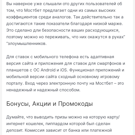
Вы наверное уже слышали ото других пользователей об
том, что Мостбет предлагает одни из самых высоких
коэффициентов среди аналогов. Так действительно так а
достигаются такие показатели благодаря низкой марже.
Это сделано дли безопасности ваших расходующихся,
поэтому можно но переживать, что них окажутся в руках”
“злоумышленников.
Для ставок с мобильного телефона есть адаптивная
версия сайта и приложения для ставок для смартфонов и
планшетов с ОС Android и iOS. Функционал приложений и
мобильной версии сайта сходный основному игровому
порталу. Вход через электронную почту на Мостбет – это
ненадежный и надежный способом.
Бонусы, Акции и Промокоды
Думайте, что выводить призы можно на которую карту/
интернет кошелек, пиппардом которой был сделан
депозит. Комиссия зависит от банка или платежной