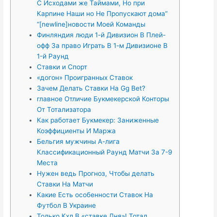
С Исходами же Таймами, Но при
Карпине Наши но Не Пропускают дома”
“[newline]новости Моей Команды
Финляндия люди 1-й Дивизион B Плей-
офф За право Играть В 1-м Дивизионе B
1-й Раунд
Ставки и Спорт
«догон» Проигранных Ставок
Зачем Делать Ставки На Gg Bet?
главное Отличие Букмекерской Конторы
От Тотализатора
Как работает Букмекер: Заниженные
Коэффициенты И Маржа
Бельгия мужчины А-лига
Классификационный Раунд Матчи За 7-9
Места
Нужен ведь Прогноз, Чтобы делать
Ставки На Матчи
Какие Есть особенности Ставок На
Футбол В Украине
Только Кхл В «ставке Дня»! Тотал