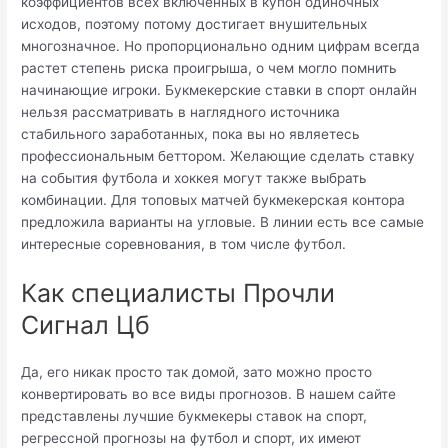
коэффициентов всех включенных в купон одиночных
исходов, поэтому потому достигает внушительных
многозначное. Но пропорционально одним цифрам всегда
растет степень риска проигрыша, о чем могло помнить
начинающие игроки. Букмекерские ставки в спорт онлайн
нельзя рассматривать в наглядного источника
стабильного заработанных, пока вы но являетесь
профессиональным беттором. Желающие сделать ставку
на события футбола и хоккея могут также выбрать
комбинации. Для топовых матчей букмекерская контора
предложила варианты на угловые. В линии есть все самые
интересные соревнования, в том числе футбол.
Как специалисты Прочли
Сигнал Цб
Да, его никак просто так домой, зато можно просто
конвертировать во все виды прогнозов. В нашем сайте
представлены лучшие букмекеры ставок на спорт,
регрессной прогнозы на футбол и спорт, их имеют