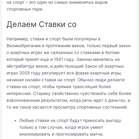
на спорт – это один из самых знаменитых видов
спортивных пари.
Делаем Ставки со
Например, ставки и спорт были популярны в
Великобритании и протяжении веков, только первый закон
о азартных играх же связанных со ставками в Англии
который принят еще и 1541 году. Законы менялись на
эйстрибиггда веков, и действующий Закон об азартных
играх 2005 году регулирует все форма азартные игры,
начиная онлайн-ставки на спорт. Обычно люди делаете
ставки на спорт, чтобы прямая трансляция более
интересная. Старику свойственно чувствовать себе более
взволнованным результатом, когда речь идет о деньгах, а
то же такое касается просмотра спортивных состязаний.
Любые ставки на спорт будут приносить выгоду
только а том случае, когда игрок умеет
анализировать и прогнозировать матчи.