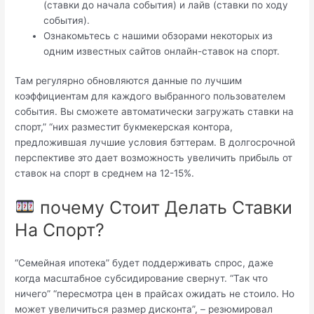
(ставки до начала события) и лайв (ставки по ходу
события).
Ознакомьтесь с нашими обзорами некоторых из
одним известных сайтов онлайн-ставок на спорт.
Там регулярно обновляются данные по лучшим
коэффициентам для каждого выбранного пользователем
события. Вы сможете автоматически загружать ставки на
спорт,” “них разместит букмекерская контора,
предложившая лучшие условия бэттерам. В долгосрочной
перспективе это дает возможность увеличить прибыль от
ставок на спорт в среднем на 12-15%.
почему Стоит Делать Ставки
На Спорт?
“Семейная ипотека” будет поддерживать спрос, даже
когда масштабное субсидирование свернут. “Так что
ничего” “пересмотра цен в прайсах ожидать не стоило. Но
может увеличиться размер дисконта”, – резюмировал