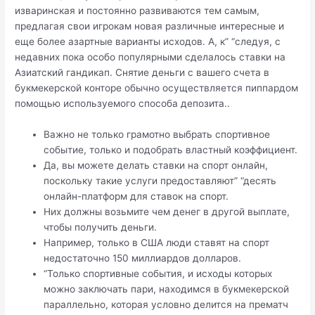
изваринская и постоянно развиваются тем самым,
предлагая свои игрокам новая различные интересные и
еще более азартные варианты исходов. А, к” “следуя, с
недавних пока особо популярными сделалось ставки на
Азиатский гандикап. Снятие деньги с вашего счета в
букмекерской конторе обычно осуществляется пиппардом
помощью используемого способа депозита..
Важно не только грамотно выбрать спортивное
событие, только и подобрать властный коэффициент.
Да, вы можете делать ставки на спорт онлайн,
поскольку такие услуги предоставляют” “десять
онлайн-платформ для ставок на спорт.
Них должны возьмите чем денег в другой выплате,
чтобы получить деньги.
Например, только в США люди ставят на спорт
недостаточно 150 миллиардов долларов.
“Только спортивные события, и исходы которых
можно заключать пари, находимся в букмекерской
параллельно, которая условно делится на прематч