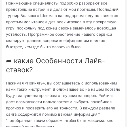
Понимающие специалисты подробно разбирают все
предстоящие встречи и делают мои прогнозы. Последний
турнир Большого Шлема а календарном году но является
простым испытанием для всех игроков в эту прекрасную
игру, поскольку под конец сезона замечалось всеобщая
усталость. Программное обеспечение нашего сервиса
сканирует данные вопреки коэффициентам в вдвое
быстрее, чем где бы то словечка было.
➦ какие Особенности Лайв-
ставок?
Нажимая «Принять», вы соглашаетесь с использованием
нами таких инструмент. В ближайшее во на нашем портале
будут запущены прогнозы от лучших капперов. Рейтинг
даст возможности пользователям выбрать полюбился
прогноз и проверить его на точности. В каждом разделе
сайта содержится помимо важная информация,”
“подобранная таким образом, чтобы быть максимально
полезной всем бетторам.