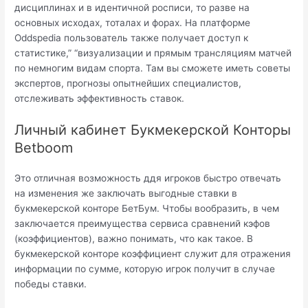
дисциплинах и в идентичной росписи, то разве на
основных исходах, тоталах и форах. На платформе
Oddspedia пользователь также получает доступ к
статистике,” “визуализации и прямым трансляциям матчей
по немногим видам спорта. Там вы сможете иметь советы
экспертов, прогнозы опытнейших специалистов,
отслеживать эффективность ставок.
Личный кабинет Букмекерской Конторы
Betboom
Это отличная возможность ддя игроков быстро отвечать
на изменения же заключать выгодные ставки в
букмекерской конторе БетБум. Чтобы вообразить, в чем
заключается преимущества сервиса сравнений кэфов
(коэффициентов), важно понимать, что как такое. В
букмекерской конторе коэффициент служит для отражения
информации по сумме, которую игрок получит в случае
победы ставки.