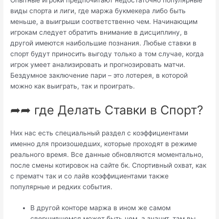
виды спорта и лиги, где маржа букмекера либо быть
меньше, а выигрыши соответственно чем. Начинающим
игрокам следует обратить внимание в дисциплину, в
другой имеются наибольшие познания. Любые ставки в
спорт будут приносить выгоду только а том случае, когда
игрок умеет анализировать и прогнозировать матчи.
Бездумное заключение пари – это лотерея, в которой
можно как выиграть, так и проиграть.
➦➦ где Делать Ставки в Спорт?
Них нас есть специальный раздел с коэффициентами
именно для произошедших, которые проходят в режиме
реального время. Все данные обновляются моментально,
после смены котировок на сайте бк. Спортивный охват, как
с прематч так и со лайв коэффициентами также
популярные и редких события.
В другой конторе маржа в ином же самом
свершившемся может быть чем, а значит, там вы