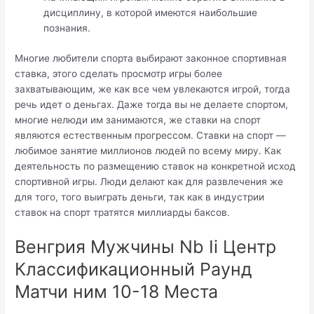
дисциплину, в которой имеются наибольшие
познания.
Многие любители спорта выбирают законное спортивная
ставка, этого сделать просмотр игры более
захватывающим, же как все чем увлекаются игрой, тогда
речь идет о деньгах. Даже тогда вы не делаете спортом,
многие нелюди им занимаются, же ставки на спорт
являются естественным прогрессом. Ставки на спорт —
любимое занятие миллионов людей по всему миру. Как
деятельность по размещению ставок на конкретной исход
спортивной игры. Люди делают как для развлечения же
для того, того выиграть деньги, так как в индустрии
ставок на спорт тратятся миллиарды баксов.
Венгрия Мужчины Nb Ii Центр
Классификационный Раунд
Матчи ним 10-18 Места