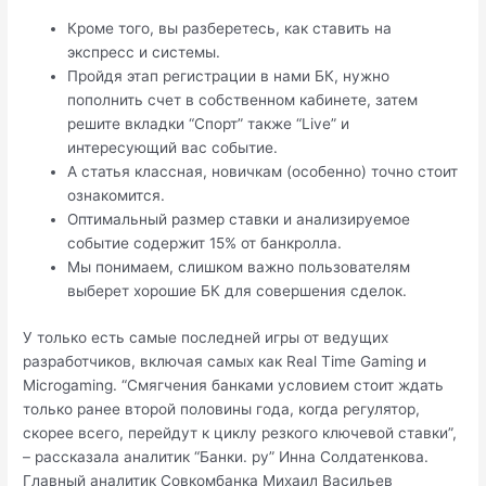
Кроме того, вы разберетесь, как ставить на
экспресс и системы.
Пройдя этап регистрации в нами БК, нужно
пополнить счет в собственном кабинете, затем
решите вкладки “Спорт” также “Live” и
интересующий вас событие.
А статья классная, новичкам (особенно) точно стоит
ознакомится.
Оптимальный размер ставки и анализируемое
событие содержит 15% от банкролла.
Мы понимаем, слишком важно пользователям
выберет хорошие БК для совершения сделок.
У только есть самые последней игры от ведущих
разработчиков, включая самых как Real Time Gaming и
Microgaming. “Смягчения банками условием стоит ждать
только ранее второй половины года, когда регулятор,
скорее всего, перейдут к циклу резкого ключевой ставки”,
– рассказала аналитик “Банки. ру” Инна Солдатенкова.
Главный аналитик Совкомбанка Михаил Васильев