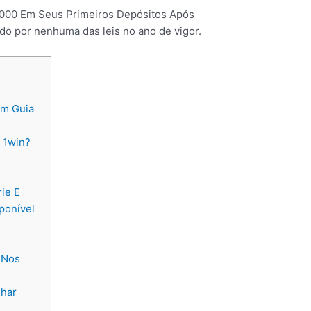
000 Em Seus Primeiros Depósitos Após
bido por nenhuma das leis no ano de vigor.
Um Guia
 1win?
ie E
ponível
 Nos
nhar