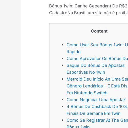
Bônus 1win: Ganhe Cependant De R$2
Cadastro
Na Brasil, um site não é proi
Content
Como Usar Seu Bônus 1win: 
Rápido
Como Aproveitar Os Bônus Da
Saque Do Bônus De Apostas
Esportivas No 1win
Metroid Deu Início An Uma Sér
Gênero Lendários – E Está Dis
Em Nintendo Switch
Como Negociar Uma Aposta?
4 Bônus De Cashback De 10%
Finais De Semana Em 1win
Como Se Registrar At The Ga
Bônus 1win