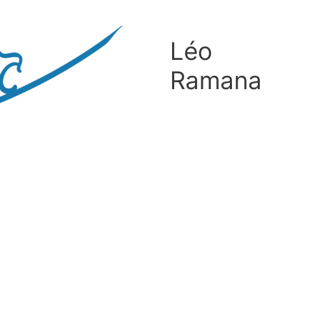
Léo
Ramana