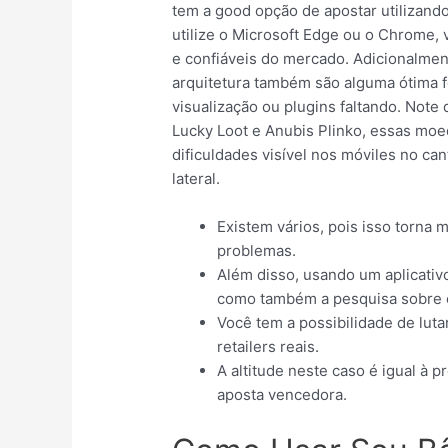
tem a good opção de apostar utilizan
utilize o Microsoft Edge ou o Chrome,
e confiáveis do mercado. Adicionalm
arquitetura também são alguma ótima 
visualização ou plugins faltando. Not
Lucky Loot e Anubis Plinko, essas mo
dificuldades visível nos móviles no can
lateral.
Existem vários, pois isso torna m
problemas.
Além disso, usando um aplicativ
como também a pesquisa sobre 
Você tem a possibilidade de lutar
retailers reais.
A altitude neste caso é igual à p
aposta vencedora.