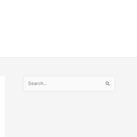
P
e
s
q
u
i