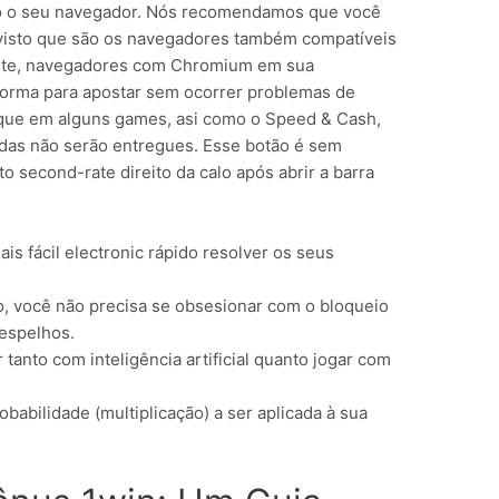
do o seu navegador. Nós recomendamos que você
 visto que são os navegadores também compatíveis
ente, navegadores com Chromium em sua
forma para apostar sem ocorrer problemas de
e que em alguns games, asi como o Speed & Cash,
edas não serão entregues. Esse botão é sem
to second-rate direito da calo após abrir a barra
ais fácil electronic rápido resolver os seus
o, você não precisa se obsesionar com o bloqueio
espelhos.
 tanto com inteligência artificial quanto jogar com
robabilidade (multiplicação) a ser aplicada à sua