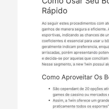
Como Usar Seu Bô
Rápido
Ao seguir estes procedimentos com at
ganhos de manera segura e eficiente. 
esportivas, indicando as chances de 
coeficientes é essencial para usar u 
geralmente indicam preferencia, enqu
arriscadas, porém apresentando potenci
e decida-se por aquelas que conciliam
Nesse segmento, a new 1win possui a
Como Aproveitar Os B
São cependant de 20 opções ativ
games de cassino ou mercados e
Assim, a 1win oferece um grand
praticamente todos os esportes”