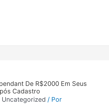
ependant De R$2000 Em Seus
Após Cadastro
/
Uncategorized
/ Por