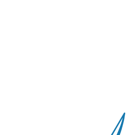
Ir
para
o
conteúdo