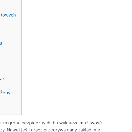
rtowych
a
Jak
 Żeby
orm grona bezpiecznych, bo wyklucza możliwość
y. Nawet jeśli gracz przegrywa dany zakład, nie