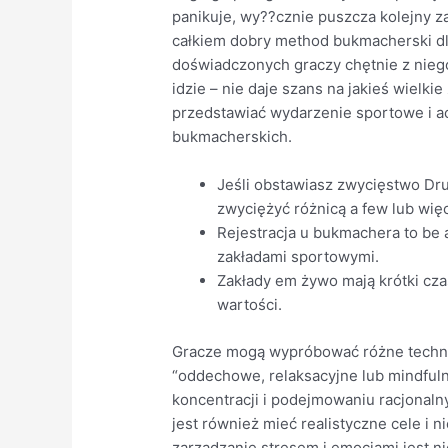
panikuje, wy??cznie puszcza kolejny za
całkiem dobry method bukmacherski dla
doświadczonych graczy chętnie z niego
idzie – nie daje szans na jakieś wielki
przedstawiać wydarzenie sportowe i ac
bukmacherskich.
Jeśli obstawiasz zwycięstwo Dru
zwyciężyć różnicą a few lub wię
Rejestracja u bukmachera to be a
zakładami sportowymi.
Zakłady em żywo mają krótki cza
wartości.
Gracze mogą wypróbować różne technik
“oddechowe, relaksacyjne lub mindfuln
koncentracji i podejmowaniu racjonaln
jest również mieć realistyczne cele i 
zarządzanie stresem i emocjami jest 