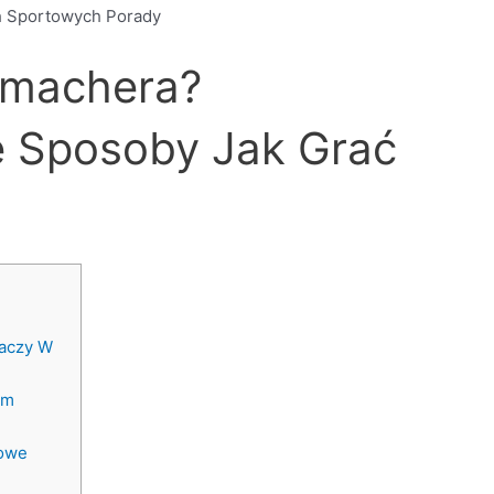
h Sportowych Porady
kmachera?
 Sposoby Jak Grać
naczy W
em
towe