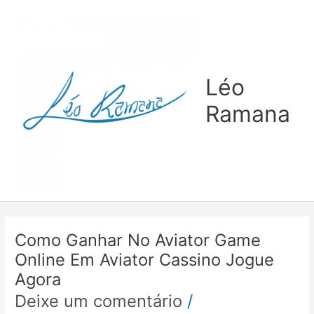
Ir
para
o
conteúdo
Léo
Ramana
Como Ganhar No Aviator Game
Online Em Aviator Cassino Jogue
Agora
Deixe um comentário
/