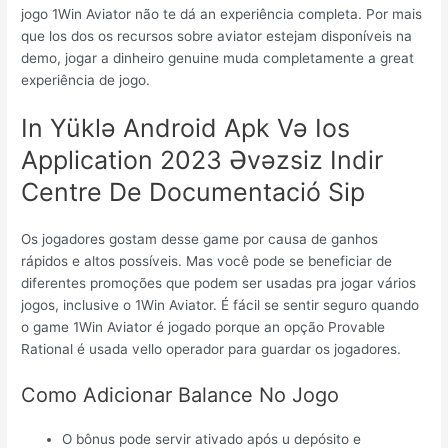
jogo 1Win Aviator não te dá an experiência completa. Por mais
que los dos os recursos sobre aviator estejam disponíveis na
demo, jogar a dinheiro genuine muda completamente a great
experiência de jogo.
In Yüklə Android Apk Və Ios
Application 2023 Əvəzsiz Indir
Centre De Documentació Sip
Os jogadores gostam desse game por causa de ganhos
rápidos e altos possíveis. Mas você pode se beneficiar de
diferentes promoções que podem ser usadas pra jogar vários
jogos, inclusive o 1Win Aviator. É fácil se sentir seguro quando
o game 1Win Aviator é jogado porque an opção Provable
Rational é usada vello operador para guardar os jogadores.
Como Adicionar Balance No Jogo
O bônus pode servir ativado após u depósito e