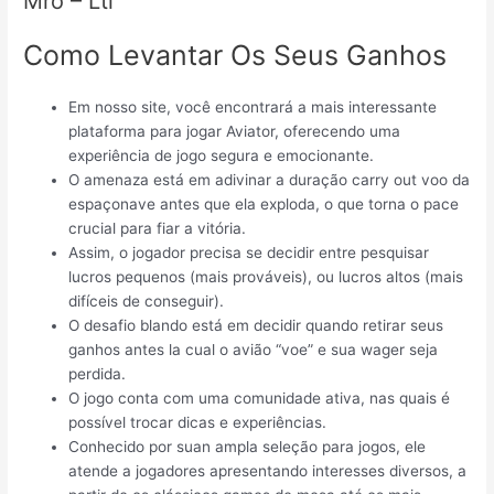
Mro – Ltl
Como Levantar Os Seus Ganhos
Em nosso site, você encontrará a mais interessante
plataforma para jogar Aviator, oferecendo uma
experiência de jogo segura e emocionante.
O amenaza está em adivinar a duração carry out voo da
espaçonave antes que ela exploda, o que torna o pace
crucial para fiar a vitória.
Assim, o jogador precisa se decidir entre pesquisar
lucros pequenos (mais prováveis), ou lucros altos (mais
difíceis de conseguir).
O desafio blando está em decidir quando retirar seus
ganhos antes la cual o avião “voe” e sua wager seja
perdida.
O jogo conta com uma comunidade ativa, nas quais é
possível trocar dicas e experiências.
Conhecido por suan ampla seleção para jogos, ele
atende a jogadores apresentando interesses diversos, a