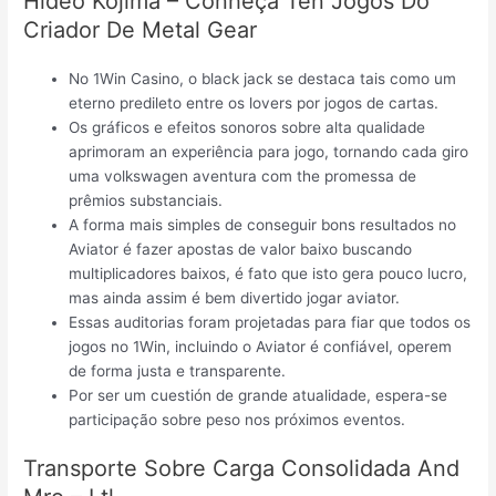
Hideo Kojima – Conheça Ten Jogos Do
Criador De Metal Gear
No 1Win Casino, o black jack se destaca tais como um
eterno predileto entre os lovers por jogos de cartas.
Os gráficos e efeitos sonoros sobre alta qualidade
aprimoram an experiência para jogo, tornando cada giro
uma volkswagen aventura com the promessa de
prêmios substanciais.
A forma mais simples de conseguir bons resultados no
Aviator é fazer apostas de valor baixo buscando
multiplicadores baixos, é fato que isto gera pouco lucro,
mas ainda assim é bem divertido jogar aviator.
Essas auditorias foram projetadas para fiar que todos os
jogos no 1Win, incluindo o Aviator é confiável, operem
de forma justa e transparente.
Por ser um cuestión de grande atualidade, espera-se
participação sobre peso nos próximos eventos.
Transporte Sobre Carga Consolidada And