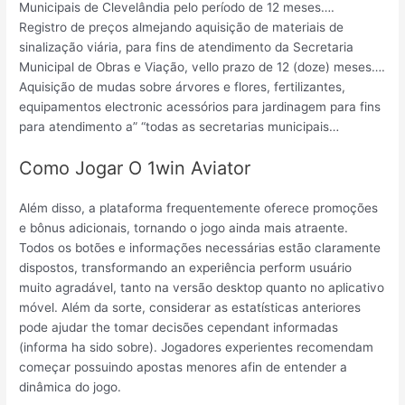
Municipais de Clevelândia pelo período de 12 meses….
Registro de preços almejando aquisição de materiais de
sinalização viária, para fins de atendimento da Secretaria
Municipal de Obras e Viação, vello prazo de 12 (doze) meses….
Aquisição de mudas sobre árvores e flores, fertilizantes,
equipamentos electronic acessórios para jardinagem para fins
para atendimento a” “todas as secretarias municipais…
Como Jogar O 1win Aviator
Além disso, a plataforma frequentemente oferece promoções
e bônus adicionais, tornando o jogo ainda mais atraente.
Todos os botões e informações necessárias estão claramente
dispostos, transformando an experiência perform usuário
muito agradável, tanto na versão desktop quanto no aplicativo
móvel. Além da sorte, considerar as estatísticas anteriores
pode ajudar the tomar decisões cependant informadas
(informa ha sido sobre). Jogadores experientes recomendam
começar possuindo apostas menores afin de entender a
dinâmica do jogo.