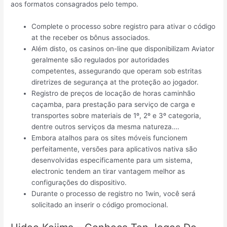
aos formatos consagrados pelo tempo.
Complete o processo sobre registro para ativar o código
at the receber os bônus associados.
Além disto, os casinos on-line que disponibilizam Aviator
geralmente são regulados por autoridades
competentes, assegurando que operam sob estritas
diretrizes de segurança at the proteção ao jogador.
Registro de preços de locação de horas caminhão
caçamba, para prestação para serviço de carga e
transportes sobre materiais de 1º, 2º e 3º categoria,
dentre outros serviços da mesma natureza….
Embora atalhos para os sites móveis funcionem
perfeitamente, versões para aplicativos nativa são
desenvolvidas especificamente para um sistema,
electronic tendem an tirar vantagem melhor as
configurações do dispositivo.
Durante o processo de registro no 1win, você será
solicitado an inserir o código promocional.