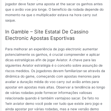
jogador deve fazer uma aposta at the sacar os ganhos antes
que o avião voe pra longe. O beneficio da rodada depende do
momento na que o multiplicador estava na hora carry out
saque.
In Gamble – Site Estatal De Cassino
Electronic Apostas Esportivas
Para melhorar an experiência de jogo electronic aumentar
potencialmente os ganhos, é crucial compreender e aplicar
dicas estratégicas afin de jogar Aviator. A chave para las
siguientes Aviator estratégia é o conceito sobre assunção de
riscos medidos. Os jogadores devem familiarizar-se através da
dinâmica do game, começando com apostas menores para
avaliar a duração média do voo carry out avião antes para
apostar em apostas mais altas. Observar a tendência ao longo
de várias rodadas pode fornecer informações valiosas
relacionada quando é também vantajoso sacar. De fato no
1win aviator demo você pode ver tudo que existe zero jogo e
ainda apostar por várias rodadas, mas a new versão demo