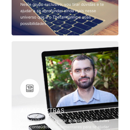
Neste grupo exclusivo, vou tirar dúvidas e te
ajudar a se aprofundar ainda mais nesse
universo que é o ThetaHealing e suas
possibilidades.
AULAS EXTRAS
Você também vai ganhar acesso a outras aulas
com conteúdos complementares para te ajudar