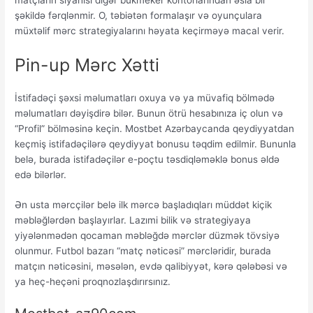
şəkildə fərqlənmir. O, təbiətən formalaşır və oyunçulara
müxtəlif mərc strategiyalarını həyata keçirməyə macal verir.
Pin-up Mərc Xətti
İstifadəçi şəxsi məlumatları oxuya və ya müvafiq bölmədə
məlumatları dəyişdirə bilər. Bunun ötrü hesabınıza iç olun və
“Profil” bölməsinə keçin. Mostbet Azərbaycanda qeydiyyatdan
keçmiş istifadəçilərə qeydiyyat bonusu təqdim edilmir. Bununla
belə, burada istifadəçilər e-poçtu təsdiqləməklə bonus əldə
edə bilərlər.
Ən usta mərcçilər belə ilk mərcə başladıqları müddət kiçik
məbləğlərdən başlayırlar. Lazımi bilik və strategiyaya
yiyələnmədən qocaman məbləğdə mərclər düzmək tövsiyə
olunmur. Futbol bazarı “matç nəticəsi” mərcləridir, burada
matçın nəticəsini, məsələn, evdə qalibiyyət, kərə qələbəsi və
ya heç-heçəni proqnozlaşdırırsınız.