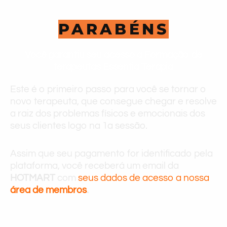
PARABÉNS
Você garantiu seu acesso a Formação de
terapeutas Essentia Terapia
Este é o primeiro passo para você se tornar o
novo terapeuta, que consegue chegar e resolve
a raiz dos problemas físicos e emocionais dos
seus clientes logo na 1a sessão.
Assim que seu pagamento for identificado pela
plataforma, você receberá um email da
HOTMART
com
seus dados de acesso a nossa
área de membros
.