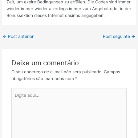
Zeit, um expire Bedingungen zu erfüllen. Die Codes sind immer
wieder immer wieder allerdings immer zum Angebot oder in der
Bonussektion dieses Internet casinos angegeben.
←
Post anterior
Post seguinte
→
Deixe um comentário
O seu endereço de e-mail não será publicado.
Campos
obrigatórios são marcados com
*
Digite
aqui...