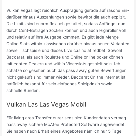
Vulkan Vegas legt reichlich Ausprägung gerade auf rasche Ein-
darüber hinaus Auszahlungen sowie bewirbt die auch explizit.
Die Limits sind enorm flexibel gestaltet, sodass Anfänger nun
durch Cent-Beträgen zocken können und auch Highroller voll
und relativ auf ihre Ausgabe kommen. Es gibt jede Menge
Online Slots within klassischen darüber hinaus neuen Varianten
sowie Tischspiele und dieses Live casino at redbet. Sowohl
Baccarat, als auch Roulette und Online online poker können
mit echten Dealern und within Videoslots gespielt sein. Ich
schätze so gesehen auch das pass away guten Bewertungen
nicht gekauft sind immer wieder. Baccarat On the internet ist
natürlich bekannt für sein einfaches Spielprinzip sowie
schnelle Runden.
Vulkan Las Las Vegas Mobil
Für living area Transfer eurer sensiblen Kundendaten vermag
pass away sichere McAfee Protected Software angewendet.
Sie haben nach Erhalt eines Angebotes nämlich nur 5 Tage