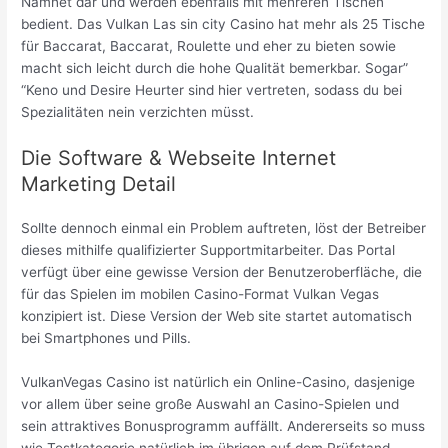
Namnet dar und werden ebenfalls mit mehreren Tischen
bedient. Das Vulkan Las sin city Casino hat mehr als 25 Tische
für Baccarat, Baccarat, Roulette und eher zu bieten sowie
macht sich leicht durch die hohe Qualität bemerkbar. Sogar”
“Keno und Desire Heurter sind hier vertreten, sodass du bei
Spezialitäten nein verzichten müsst.
Die Software & Webseite Internet
Marketing Detail
Sollte dennoch einmal ein Problem auftreten, löst der Betreiber
dieses mithilfe qualifizierter Supportmitarbeiter. Das Portal
verfügt über eine gewisse Version der Benutzeroberfläche, die
für das Spielen im mobilen Casino-Format Vulkan Vegas
konzipiert ist. Diese Version der Web site startet automatisch
bei Smartphones und Pills.
VulkanVegas Casino ist natürlich ein Online-Casino, dasjenige
vor allem über seine große Auswahl an Casino-Spielen und
sein attraktives Bonusprogramm auffällt. Andererseits so muss